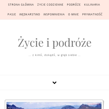
Skip to content
STRONA GŁÓWNA
ŻYCIE CODZIENNE
PODRÓŻE
KULINARIA
PASJE
WĘDKARSTWO
WSPOMNIENIA
O MNIE
PRYWATNOŚĆ
Życie i podróże
… z kimś, dokądś, w głąb siebie …