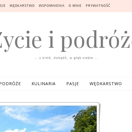
SJE
WĘDKARSTWO
WSPOMNIENIA
O MNIE
PRYWATNOŚĆ
Życie i podróż
… z kimś, dokądś, w głąb siebie …
PODRÓŻE
KULINARIA
PASJE
WĘDKARSTWO