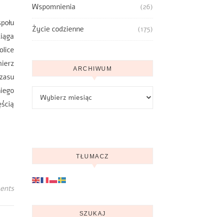
Wspomnienia
(26)
połu
Życie codzienne
(175)
iąga
olice
mierz
ARCHIWUM
czasu
niego
Archiwum
ęścią
TŁUMACZ
ents
SZUKAJ