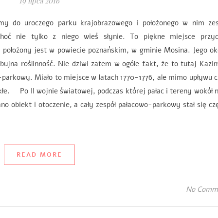
19 lipca 2016
śmy do uroczego parku krajobrazowego i położonego w nim zes
hoć nie tylko z niego wieś słynie. To piękne miejsce przyc
 położony jest w powiecie poznańskim, w gminie Mosina. Jego ok
bujna roślinność. Nie dziwi zatem w ogóle fakt, że to tutaj Kazi
-parkowy. Miało to miejsce w latach 1770-1776, ale mimo upływu 
kłe. Po II wojnie światowej, podczas której pałac i tereny wokół 
 obiekt i otoczenie, a cały zespół pałacowo-parkowy stał się cz
READ MORE
No Comm