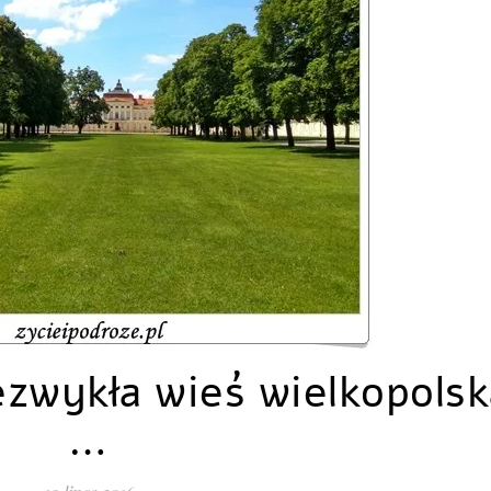
iezwykła wieś wielkopols
…