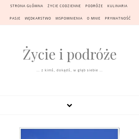
Skip to content
STRONA GŁÓWNA
ŻYCIE CODZIENNE
PODRÓŻE
KULINARIA
PASJE
WĘDKARSTWO
WSPOMNIENIA
O MNIE
PRYWATNOŚĆ
Życie i podróże
… z kimś, dokądś, w głąb siebie …