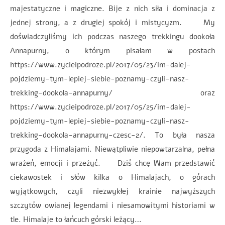
majestatyczne i magiczne. Bije z nich siła i dominacja z
jednej strony, a z drugiej spokój i mistycyzm. My
doświadczyliśmy ich podczas naszego trekkingu dookoła
Annapurny, o którym pisałam w postach
https://www.zycieipodroze.pl/2017/05/23/im-dalej-
pojdziemy-tym-lepiej-siebie-poznamy-czyli-nasz-
trekking-dookola-annapurny/ oraz
https://www.zycieipodroze.pl/2017/05/25/im-dalej-
pojdziemy-tym-lepiej-siebie-poznamy-czyli-nasz-
trekking-dookola-annapurny-czesc-2/. To była nasza
przygoda z Himalajami. Niewątpliwie niepowtarzalna, pełna
wrażeń, emocji i przeżyć. Dziś chcę Wam przedstawić
ciekawostek i słów kilka o Himalajach, o górach
wyjątkowych, czyli niezwykłej krainie najwyższych
szczytów owianej legendami i niesamowitymi historiami w
tle. Himalaje to łańcuch górski leżący…