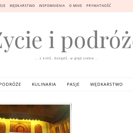
SJE
WĘDKARSTWO
WSPOMNIENIA
O MNIE
PRYWATNOŚĆ
Życie i podróż
… z kimś, dokądś, w głąb siebie …
PODRÓŻE
KULINARIA
PASJE
WĘDKARSTWO