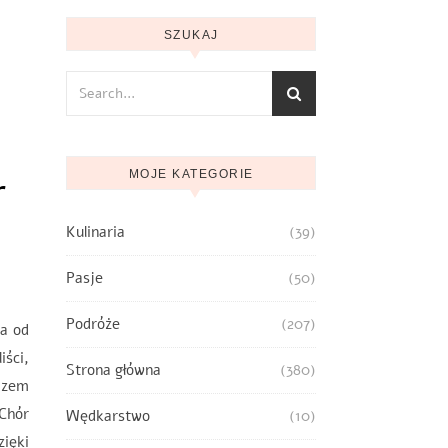
SZUKAJ
r
MOJE KATEGORIE
Kulinaria
(39)
Pasje
(50)
Podróże
(207)
la od
iści,
Strona główna
(380)
azem
Chór
Wędkarstwo
(10)
ięki