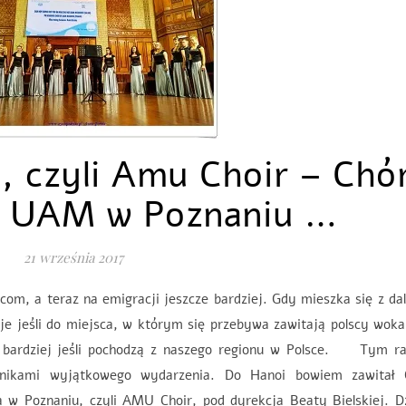
, czyli Amu Choir – Chó
i UAM w Poznaniu …
21 września 2017
com, a teraz na emigracji jeszcze bardziej. Gdy mieszka się z da
je jeśli do miejsca, w którym się przebywa zawitają polscy wokal
bardziej jeśli pochodzą z naszego regionu w Polsce. Tym r
nikami wyjątkowego wydarzenia. Do Hanoi bowiem zawitał 
w Poznaniu, czyli AMU Choir, pod dyrekcja Beaty Bielskiej. Dz