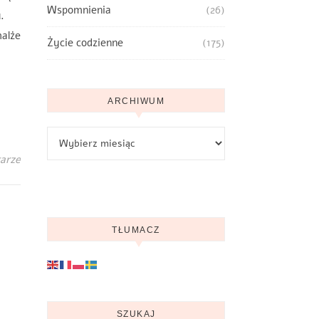
Wspomnienia
(26)
rtu.
alże
Życie codzienne
(175)
ARCHIWUM
Archiwum
arze
TŁUMACZ
SZUKAJ