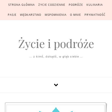
Skip to content
STRONA GŁÓWNA
ŻYCIE CODZIENNE
PODRÓŻE
KULINARIA
PASJE
WĘDKARSTWO
WSPOMNIENIA
O MNIE
PRYWATNOŚĆ
Życie i podróże
… z kimś, dokądś, w głąb siebie …