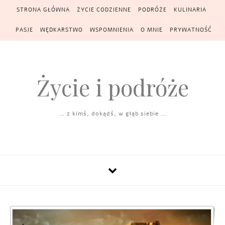
Skip to content
STRONA GŁÓWNA
ŻYCIE CODZIENNE
PODRÓŻE
KULINARIA
PASJE
WĘDKARSTWO
WSPOMNIENIA
O MNIE
PRYWATNOŚĆ
Życie i podróże
… z kimś, dokądś, w głąb siebie …