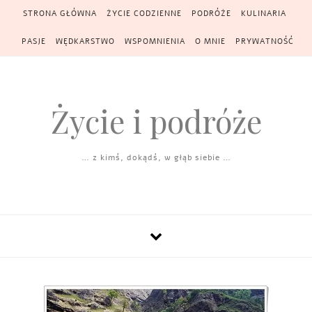
Skip to content
STRONA GŁÓWNA
ŻYCIE CODZIENNE
PODRÓŻE
KULINARIA
PASJE
WĘDKARSTWO
WSPOMNIENIA
O MNIE
PRYWATNOŚĆ
Życie i podróże
… z kimś, dokądś, w głąb siebie …