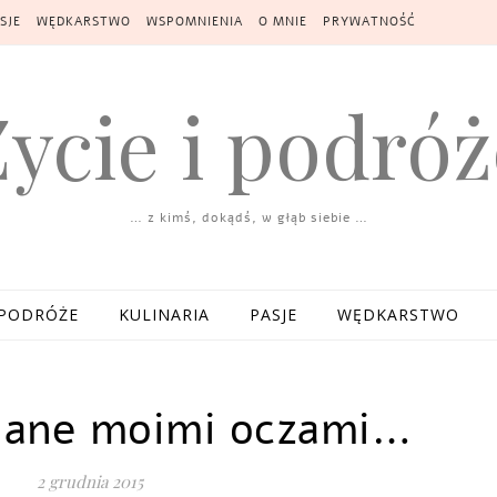
SJE
WĘDKARSTWO
WSPOMNIENIA
O MNIE
PRYWATNOŚĆ
Życie i podróż
… z kimś, dokądś, w głąb siebie …
PODRÓŻE
KULINARIA
PASJE
WĘDKARSTWO
iane moimi oczami…
2 grudnia 2015