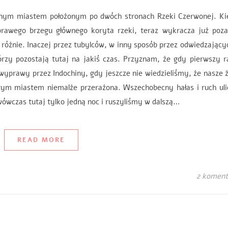
omnym miastem położonym po dwóch stronach Rzeki Czerwonej. Ki
 prawego brzegu głównego koryta rzeki, teraz wykracza już poza
 różnie. Inaczej przez tubylców, w inny sposób przez odwiedzający
tórzy pozostają tutaj na jakiś czas. Przyznam, że gdy pierwszy 
wyprawy przez Indochiny, gdy jeszcze nie wiedzieliśmy, że nasze 
tym miastem niemalże przerażona. Wszechobecny hałas i ruch uli
wówczas tutaj tylko jedną noc i ruszyliśmy w dalszą…
READ MORE
2 koment