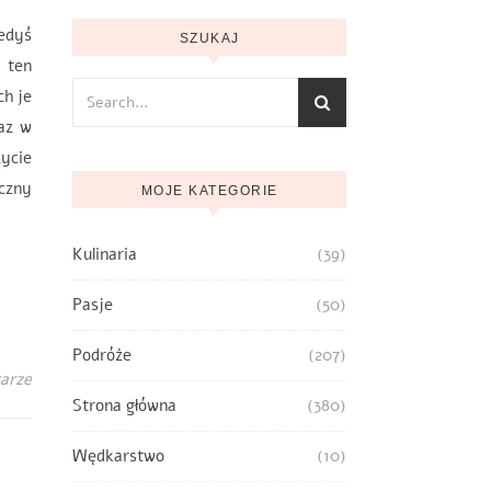
edyś
SZUKAJ
 ten
ch je
raz w
życie
czny
MOJE KATEGORIE
Kulinaria
(39)
Pasje
(50)
Podróże
(207)
arze
Strona główna
(380)
Wędkarstwo
(10)