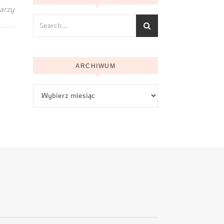
arzy
ARCHIWUM
Archiwum