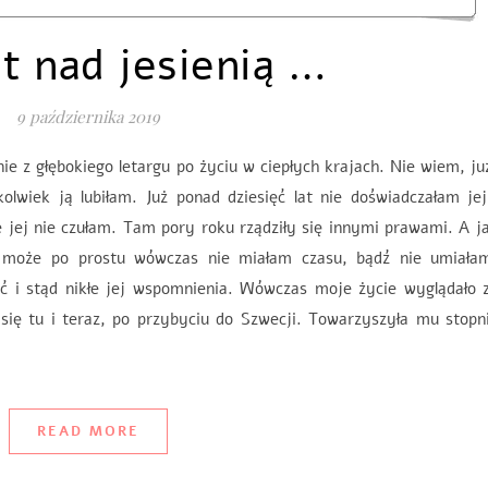
t nad jesienią …
9 października 2019
ie z głębokiego letargu po życiu w ciepłych krajach. Nie wiem, ju
lwiek ją lubiłam. Już ponad dziesięć lat nie doświadczałam jej
jej nie czułam. Tam pory roku rządziły się innymi prawami. A j
 może po prostu wówczas nie miałam czasu, bądź nie umiała
ć i stąd nikłe jej wspomnienia. Wówczas moje życie wyglądało z
 tu i teraz, po przybyciu do Szwecji. Towarzyszyła mu stopn
READ MORE