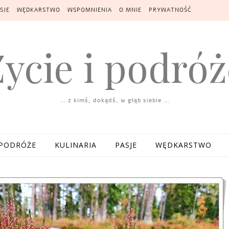
SJE
WĘDKARSTWO
WSPOMNIENIA
O MNIE
PRYWATNOŚĆ
Życie i podróż
… z kimś, dokądś, w głąb siebie …
PODRÓŻE
KULINARIA
PASJE
WĘDKARSTWO