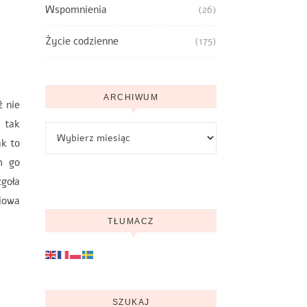
Wspomnienia
(26)
Życie codzienne
(175)
ARCHIWUM
ż nie
 tak
Archiwum
ak to
m go
goła
iowa
TŁUMACZ
SZUKAJ