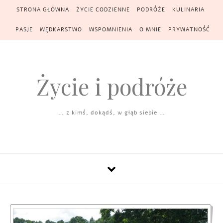
Skip to content
STRONA GŁÓWNA
ŻYCIE CODZIENNE
PODRÓŻE
KULINARIA
PASJE
WĘDKARSTWO
WSPOMNIENIA
O MNIE
PRYWATNOŚĆ
Życie i podróże
… z kimś, dokądś, w głąb siebie …