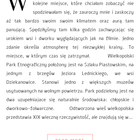
W
kolejne miejsce, które chciałam zobaczyć nie
spodziewałam się, że zauroczy mnie i zaskoczy
aż tak bardzo swoim swoim klimatem oraz aurą tam
panującą. Spędziłyśmy tam kilka godzin zachwycając się
urokiem wsi i dworku wyglądających jak na filmie. Jedno
zdanie określa atmospherę tej niezwykłej krainy. To
miejsce, w którym czas się zatrzymał. Wielkopolski
Park Etnograficzny położony jest na Szlaku Piastowskim, na
jednym z brzegów Jeziora Lednickiego, we wsi
Dziekanowice. Stanowi jedno z większych muzeów
usytuowanych na wolnym powietrzu. Park podzielony jest na
dwa uzupełniajace się naturalnie środowiska: chłopskie i
dworkowo-folwarczne. Odtworzona wieś wielkopolska
przedstawia XIX wieczną rzeczywistość, ale znajdują się w…