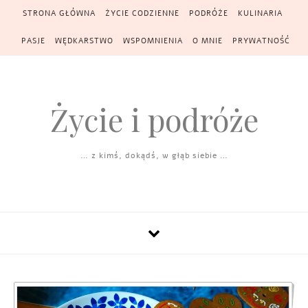
Skip to content
STRONA GŁÓWNA
ŻYCIE CODZIENNE
PODRÓŻE
KULINARIA
PASJE
WĘDKARSTWO
WSPOMNIENIA
O MNIE
PRYWATNOŚĆ
Życie i podróże
… z kimś, dokądś, w głąb siebie …