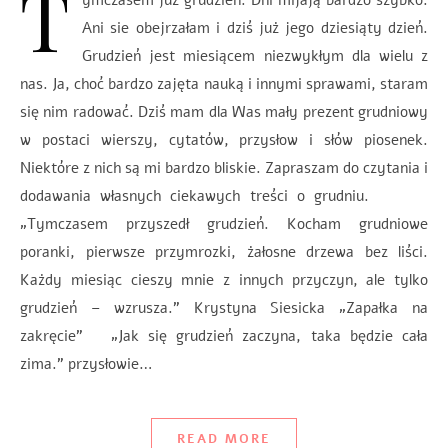
T
ymczasem już grudzień. Dni mijają bardzo szybko.
Ani sie obejrzałam i dziś już jego dziesiąty dzień.
Grudzień jest miesiącem niezwykłym dla wielu z
nas. Ja, choć bardzo zajęta nauką i innymi sprawami, staram
się nim radować. Dziś mam dla Was mały prezent grudniowy
w postaci wierszy, cytatów, przysłow i słów piosenek.
Niektóre z nich są mi bardzo bliskie. Zapraszam do czytania i
dodawania własnych ciekawych treści o grudniu.
„Tymczasem przyszedł grudzień. Kocham grudniowe
poranki, pierwsze przymrozki, żałosne drzewa bez liści.
Każdy miesiąc cieszy mnie z innych przyczyn, ale tylko
grudzień – wzrusza.” Krystyna Siesicka „Zapałka na
zakręcie” „Jak się grudzień zaczyna, taka będzie cała
zima.” przysłowie…
READ MORE