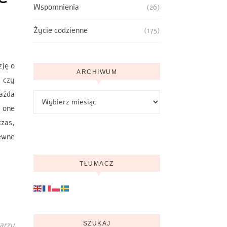
Wspomnienia
(26)
Życie codzienne
(175)
zję o
ARCHIWUM
, czy
Każda
Archiwum
 one
zas,
pewne
TŁUMACZ
arzy
SZUKAJ