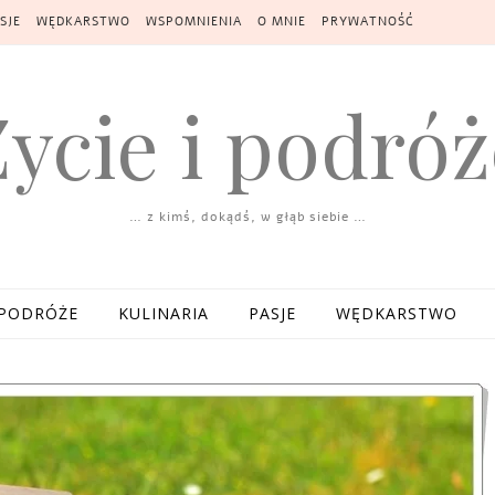
SJE
WĘDKARSTWO
WSPOMNIENIA
O MNIE
PRYWATNOŚĆ
Życie i podróż
… z kimś, dokądś, w głąb siebie …
PODRÓŻE
KULINARIA
PASJE
WĘDKARSTWO