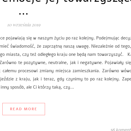
…
10 września 2019
ce pojawiają się w naszym życiu po raz kolejny. Podejmując decy
mieć świadomość, że zaprzątną naszą uwagę. Niezależnie od tego
nnego miasta, czy też odległego kraju one będą nam towarzyszyć. 
równo te pozytywne, neutralne, jak i negatywne. Pojawiały się
c całemu procesowi zmiany miejsca zamieszkania. Zarówno wówc
eździe z kraju, jak i teraz, gdy czynimy to po raz kolejny. Za
inny sposób, ale Ci którzy taką, czy…
READ MORE
56 koment