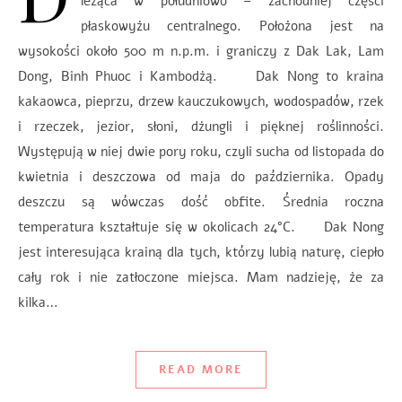
leżąca w południowo – zachodniej części
płaskowyżu centralnego. Położona jest na
wysokości około 500 m n.p.m. i graniczy z Dak Lak, Lam
Dong, Binh Phuoc i Kambodżą. Dak Nong to kraina
kakaowca, pieprzu, drzew kauczukowych, wodospadów, rzek
i rzeczek, jezior, słoni, dżungli i pięknej roślinności.
Występują w niej dwie pory roku, czyli sucha od listopada do
kwietnia i deszczowa od maja do października. Opady
deszczu są wówczas dość obfite. Średnia roczna
temperatura kształtuje się w okolicach 24°C. Dak Nong
jest interesująca krainą dla tych, którzy lubią naturę, ciepło
cały rok i nie zatłoczone miejsca. Mam nadzieję, że za
kilka…
READ MORE