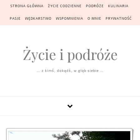
Skip to content
STRONA GŁÓWNA
ŻYCIE CODZIENNE
PODRÓŻE
KULINARIA
PASJE
WĘDKARSTWO
WSPOMNIENIA
O MNIE
PRYWATNOŚĆ
Życie i podróże
… z kimś, dokądś, w głąb siebie …