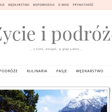
SJE
WĘDKARSTWO
WSPOMNIENIA
O MNIE
PRYWATNOŚĆ
Życie i podróż
… z kimś, dokądś, w głąb siebie …
PODRÓŻE
KULINARIA
PASJE
WĘDKARSTWO