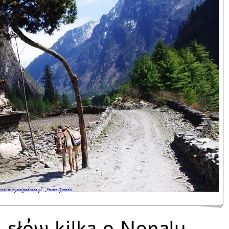
 słów kilka o Nepalu …