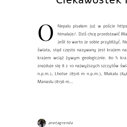
O
Nepalu pisałam już w poście http
himalaje/. Dziś chcę przedstawić W
jeśli to warto je sobie przybliżyć
świata, stąd często nazywany jest krajem na 
krajem wciąż żywym geologicznie. 80 % kra
znajduje się 8 z 10 najwyższych szczytów św
n.p.m.), Lhotse (8516 m n.p.m.), Makalu (84
Manaslu (8156 m…
anetagrenda