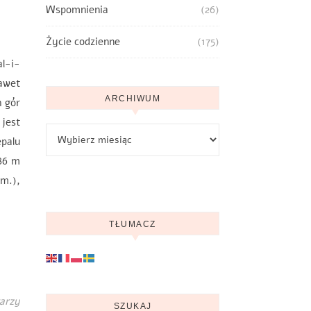
Wspomnienia
(26)
Życie codzienne
(175)
l-i-
nawet
ARCHIWUM
h gór
 jest
Archiwum
palu
586 m
m.),
TŁUMACZ
arzy
SZUKAJ