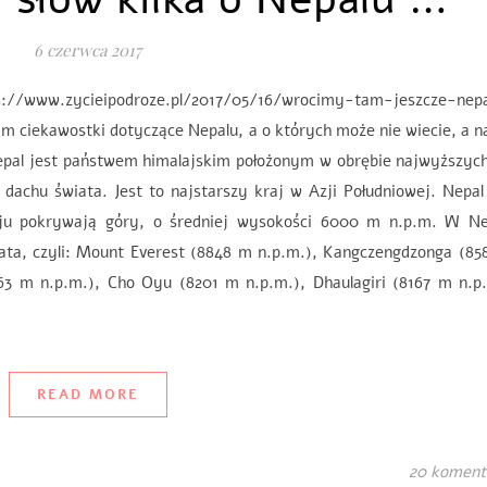
6 czerwca 2017
s://www.zycieipodroze.pl/2017/05/16/wrocimy-tam-jeszcze-nepa
am ciekawostki dotyczące Nepalu, a o których może nie wiecie, a 
. Nepal jest państwem himalajskim położonym w obrębie najwyższyc
dachu świata. Jest to najstarszy kraj w Azji Południowej. Nepal
ju pokrywają góry, o średniej wysokości 6000 m n.p.m. W Ne
iata, czyli: Mount Everest (8848 m n.p.m.), Kangczengdzonga (8
63 m n.p.m.), Cho Oyu (8201 m n.p.m.), Dhaulagiri (8167 m n.p.
READ MORE
20 koment