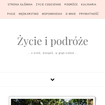
Skip to content
STRONA GŁÓWNA
ŻYCIE CODZIENNE
PODRÓŻE
KULINARIA
PASJE
WĘDKARSTWO
WSPOMNIENIA
O MNIE
PRYWATNOŚĆ
Życie i podróże
… z kimś, dokądś, w głąb siebie …