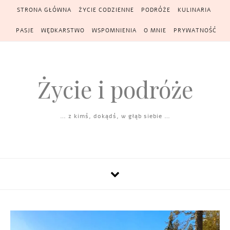
Skip to content
STRONA GŁÓWNA
ŻYCIE CODZIENNE
PODRÓŻE
KULINARIA
PASJE
WĘDKARSTWO
WSPOMNIENIA
O MNIE
PRYWATNOŚĆ
Życie i podróże
… z kimś, dokądś, w głąb siebie …